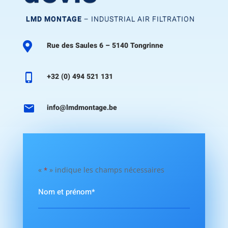
LMD MONTAGE
– INDUSTRIAL AIR FILTRATION

Rue des Saules 6 – 5140 Tongrinne

+32 (0) 494 521 131

info@lmdmontage.be
«
» indique les champs nécessaires
*
Nom
et
prénom
Nom
*
Numéro