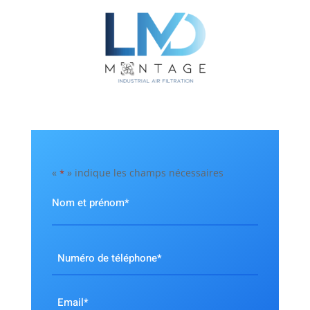
«
» indique les champs nécessaires
*
Nom
et
prénom
Nom
*
Numéro
de
téléphone
Email
*
*