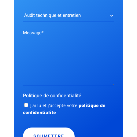
Choix
du
service
Message
*
Politique de confidentialité
J'ai lu et j'accepte votre
politique de
confidentialité
AUDIT TECHNIQUE ET ENTRETIEN
CAPTCHA
Audit technique et Entretien